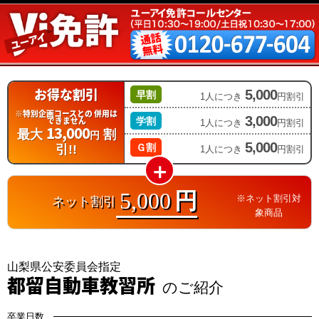
お得な割引
5,000
早割
1人につき
円割引
※特別企画コースとの
併用は
3,000
できません
学割
1人につき
円割引
13,000
最大
割
円
5,000
Ｇ割
引!!
1人につき
円割引
5,000
円
※ネット割引対
ネット割引
象商品
山梨県公安委員会指定
都留自動車教習所
のご紹介
卒業日数