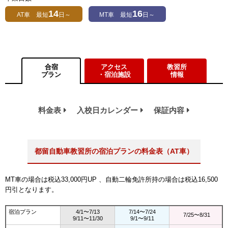
14
16
AT車 最短
日～
MT車 最短
日～
合宿
アクセス
教習所
プラン
・宿泊施設
情報
料金表
入校日カレンダー
保証内容
都留自動車教習所の宿泊プランの料金表（AT車）
MT車の場合は税込33,000円UP 、自動二輪免許所持の場合は税込16,500
円引となります。
宿泊プラン
4/1〜7/13
7/14〜7/24
7/25〜8/31
9/11〜11/30
9/1〜9/11